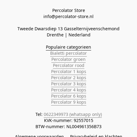
Percolator Store

Tweede Dwarsdiep 13 Gasselternijveenschemond
Populaire categorieen
Bialetti percolator
Percolator groen
Percolator rood
Percolator 1 kops
Percolator 2 kops
Percolator 3 kops
Percolator 4 kops
Percolator 6 kops
Percolator 9 kops
Tel: 
0622349973 (whatsapp only)
KVK-nummer: 92557015

BTW-nummer: NL004961356B73
Algemene voorwaarden
Privacybeleid en klachten