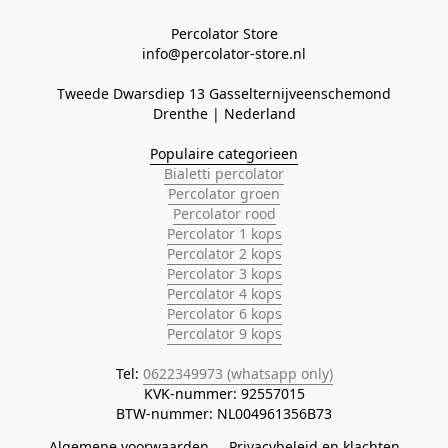
Percolator Store

Tweede Dwarsdiep 13 Gasselternijveenschemond
Populaire categorieen
Bialetti percolator
Percolator groen
Percolator rood
Percolator 1 kops
Percolator 2 kops
Percolator 3 kops
Percolator 4 kops
Percolator 6 kops
Percolator 9 kops
Tel: 
0622349973 (whatsapp only)
KVK-nummer: 92557015

BTW-nummer: NL004961356B73
Algemene voorwaarden
Privacybeleid en klachten