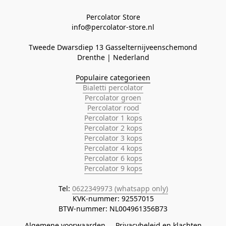
Percolator Store

Tweede Dwarsdiep 13 Gasselternijveenschemond
Populaire categorieen
Bialetti percolator
Percolator groen
Percolator rood
Percolator 1 kops
Percolator 2 kops
Percolator 3 kops
Percolator 4 kops
Percolator 6 kops
Percolator 9 kops
Tel: 
0622349973 (whatsapp only)
KVK-nummer: 92557015

BTW-nummer: NL004961356B73
Algemene voorwaarden
Privacybeleid en klachten