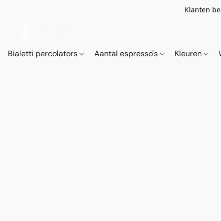
Klanten be
Bialetti percolators
Aantal espresso's
Kleuren