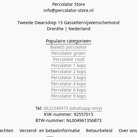
Percolator Store

Tweede Dwarsdiep 13 Gasselternijveenschemond
Populaire categorieen
Bialetti percolator
Percolator groen
Percolator rood
Percolator 1 kops
Percolator 2 kops
Percolator 3 kops
Percolator 4 kops
Percolator 6 kops
Percolator 9 kops
Tel: 
0622349973 (whatsapp only)
KVK-nummer: 92557015

BTW-nummer: NL004961356B73
lachten
Verzend- en betaalinformatie
Retourbeleid
Over ons