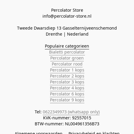
Percolator Store

Tweede Dwarsdiep 13 Gasselternijveenschemond
Populaire categorieen
Bialetti percolator
Percolator groen
Percolator rood
Percolator 1 kops
Percolator 2 kops
Percolator 3 kops
Percolator 4 kops
Percolator 6 kops
Percolator 9 kops
Tel: 
0622349973 (whatsapp only)
KVK-nummer: 92557015

BTW-nummer: NL004961356B73
Algemene voorwaarden
Privacybeleid en klachten