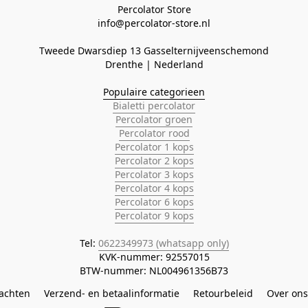
Percolator Store

Tweede Dwarsdiep 13 Gasselternijveenschemond
Populaire categorieen
Bialetti percolator
Percolator groen
Percolator rood
Percolator 1 kops
Percolator 2 kops
Percolator 3 kops
Percolator 4 kops
Percolator 6 kops
Percolator 9 kops
Tel: 
0622349973 (whatsapp only)
KVK-nummer: 92557015

BTW-nummer: NL004961356B73
lachten
Verzend- en betaalinformatie
Retourbeleid
Over ons