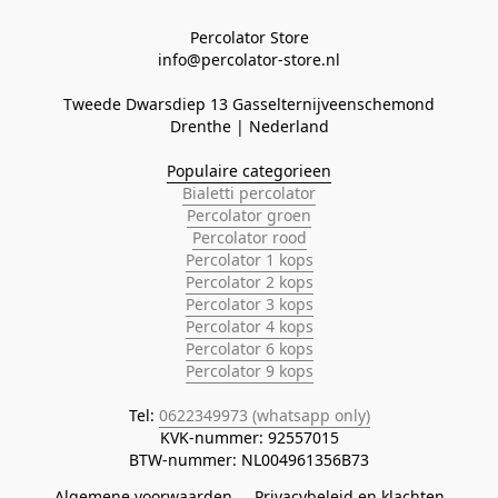
Percolator Store

Tweede Dwarsdiep 13 Gasselternijveenschemond
Populaire categorieen
Bialetti percolator
Percolator groen
Percolator rood
Percolator 1 kops
Percolator 2 kops
Percolator 3 kops
Percolator 4 kops
Percolator 6 kops
Percolator 9 kops
Tel: 
0622349973 (whatsapp only)
KVK-nummer: 92557015

BTW-nummer: NL004961356B73
Algemene voorwaarden
Privacybeleid en klachten